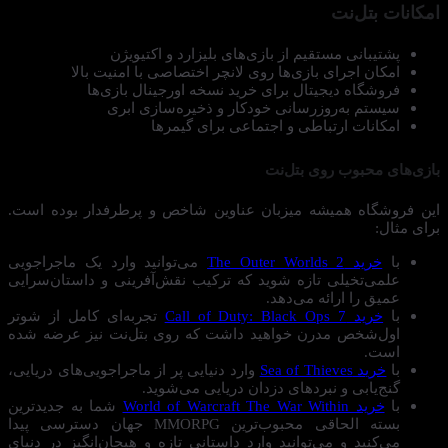
امکانات بتل‌نت
پشتیبانی مستقیم از بازی‌های بلیزارد و اکتیویژن
امکان اجرای بازی‌ها روی لانچر اختصاصی با امنیت بالا
فروشگاه دیجیتال برای خرید نسخه اورجینال بازی‌ها
سیستم به‌روزرسانی خودکار و ذخیره‌سازی ابری
امکانات ارتباطی و اجتماعی برای گیمرها
بازی‌های محبوب روی بتل‌نت
این فروشگاه همیشه میزبان عناوین شاخص و پرطرفدار بوده است.
برای مثال:
با
خرید The Outer Worlds 2
می‌توانید وارد یک ماجراجویی
علمی‌تخیلی تازه شوید که ترکیب نقش‌آفرینی و داستان‌سرایی
عمیق را ارائه می‌دهد.
با
خرید Call of Duty: Black Ops 7
تجربه‌ای کامل از شوتر
اول‌شخص مدرن خواهید داشت که روی بتل‌نت نیز عرضه شده
است.
با
خرید Sea of Thieves
وارد دنیایی پر از ماجراجویی‌های دریایی،
گنج‌یابی و نبردهای دزدان دریایی می‌شوید.
با
خرید World of Warcraft The War Within
شما به جدیدترین
بسته الحاقی محبوب‌ترین MMORPG جهان دسترسی پیدا
می‌کنید و می‌توانید وارد داستانی تازه و هیجان‌انگیز در دنیای