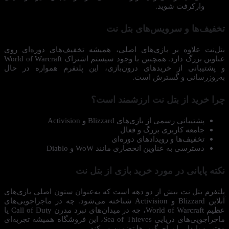
وارکرفت شوید.
تخفیف‌ها و سرویس‌های بتل نت
بتل‌نت علاوه بر بازی‌های اصلی، همیشه تخفیف‌های دوره‌ای روی
عناوین بزرگ دارد. همچنین با وجود سیستم اشتراک World of Warcraft
و پشتیبانی از خریدهای درون‌بازی، این پلتفرم همواره در حال
به‌روزرسانی و گسترش است.
چرا خرید از بتل نت ارزشمند است؟
پشتیبانی رسمی از بازی‌های Blizzard و Activision
جامعه کاربری بزرگ و فعال
تخفیف‌ها و رویدادهای دوره‌ای
دسترسی به عناوین انحصاری مانند WoW و Diablo
نکته پایانی در مورد خرید بازی از بتل نت
پلتفرم بتل نت بیش از دو دهه است که به‌عنوان ستون اصلی بازی‌های
آنلاین Blizzard و Activision شناخته می‌شود. چه در ماجراجویی‌های
عظیم World of Warcraft، چه در میدان‌های نبرد مدرن Call of Duty یا
ماجراجویی‌های دریایی Sea of Thieves، این فروشگاه همیشه تجربه‌ای
معتبر و پایدار را برای گیمرها تضمین می‌کند.