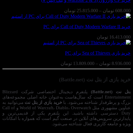
خرید CP وارزون (Warzone 2 & 3 و بلک اپس ۷)
تا
125.590.000 تومان
محدوده
608.000
تومان
–
25.815.000
تومان
قیمت:
608.000 تومان
خرید Call of Duty Modern Warfare II برای PC
تا
25.815.000 تومان
16.413.000
تومان
خرید بازی Sea of Thieves برای PC
محدوده
8.936.000
تومان
–
13.809.000
تومان
قیمت:
8.936.000 تومان
خرید بازی از بتل نت (Battle.net)
تا
13.809.000 تومان
بتل نت (Battle.net)
پلتفرم دیجیتال اختصاصی شرکت Blizzard
Entertainment است که سال‌هاست به‌عنوان خانه اصلی مجموعه‌های
بزرگ و پرطرفدار شناخته می‌شود. با
خرید بازی از بتل نت
می‌توانید به
عناوین مشهوری مثل World of Warcraft، Diablo، Overwatch و Call of
Duty دسترسی داشته باشید. این پلتفرم یکی از قدیمی‌ترین و
پایدارترین سرویس‌های آنلاین در صنعت گیم است که همواره با امکانات
ویژه و جامعه کاربری فعال شناخته می‌شود.