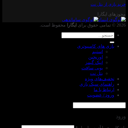
خرید بازی از بتل نت
مجوزهای ایگارا
2026 © تمامی حقوق برای
ایگارا
محفوظ است.
جستجو
برای:
بازی های کامپیوتری
استیم
اوریجین
اپیک گیمز
یوبی سافت
بتل نت
تخفیف‌های ویژه
راهنمای سبک بازی
ارتباط با ما
ورود / عضویت
ورود
الزامی
نام کاربری یا آدرس ایمیل
*