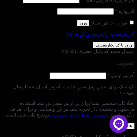
الزامی
گذرواژه
*
مرا به خاطر بسپار
ورود
گذرواژه خود را فراموش کرده اید؟
ورود با کد یکبارمصرف
ارسال مجدد کد یکبار مصرف
(00:
60
)
عضویت
الزامی
آدرس ایمیل
*
یک لینک برای تعیین رمز عبور جدید به آدرس ایمیل شما ارسال
می‌شود.
اطلاعات شخصی شما برای پردازش سفارش شما استفاده
می‌شود، و پشتیبانی از تجربه شما در این وبسایت، و برای اهداف
دیگری که در
سیاست حفظ حریم خصوصی
توضیح داده شده است.
عضویت
ارسال مجدد کد یکبار مصرف
(00:
60
)