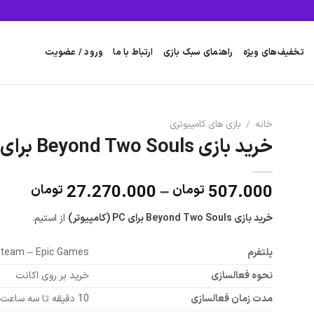
تخفیف‌های ویژه
راهنمای سبک بازی
ارتباط با ما
ورود / عضویت
خانه
/
بازی های کامپیوتری
خرید بازی Beyond Two Souls برای PC
محدو
27.270.000
–
507.000
تومان
تومان
قیمت
خرید بازی Beyond Two Souls برای PC (کامپیوتر)
از استیم.
تا
پلتفرم
team – Epic Games
70.000
نحوه فعالسازی
خرید بر روی اکانت
مدت زمان فعالسازی
10 دقیقه تا سه ساعت