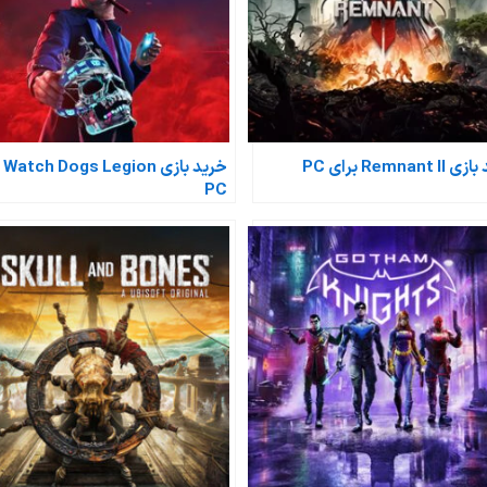
Remnant  برای PC
خری
PC