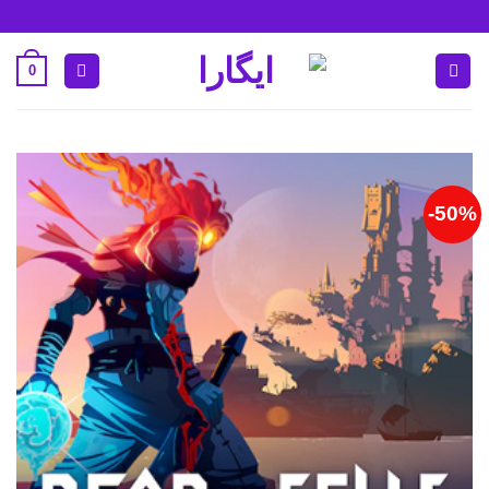
Ski
t
conten
0
50%-