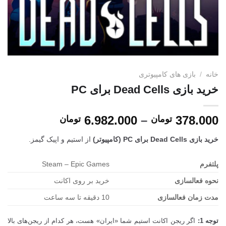
خانه
/
بازی های کامپیوتری
خرید بازی Dead Cells برای PC
محدوده
6.982.000
–
378.000
تومان
تومان
قیمت:
خرید بازی Dead Cells برای PC (کامپیوتر)
از استیم و اپیک گیمز.
378.000
تا
پلتفرم
Steam – Epic Games
6.982.000 تومان
نحوه فعالسازی
خرید بر روی اکانت
مدت زمان فعالسازی
10 دقیقه تا سه ساعت
توجه 1:
اگر ریجن اکانت استیم شما «ایران» هست، هر کدام از ریجن‌های بالا