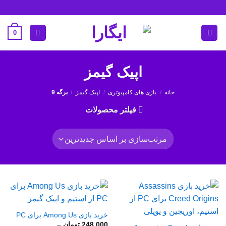
Ski
t
conten
0
اپیک گیمز
خانه
/
بازی های کامپیوتری
/
اپیک گیمز
/
برگه 9
فیلتر محصولات
خرید بازی Among Us برای PC
248.000
تومان
–