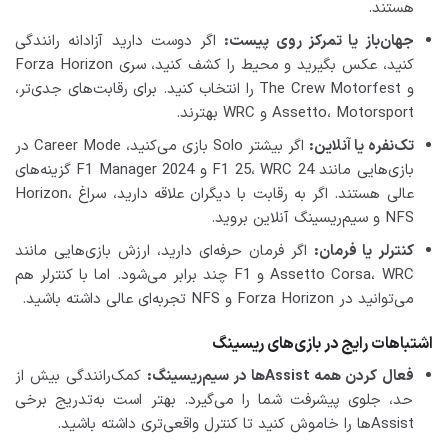
هستند.
جهان‌باز یا تمرکز روی پیست:
اگر دوست دارید آزادانه رانندگی
کنید، عکس بگیرید و محیط را کشف کنید، سری Forza Horizon
و The Crew Motorfest را انتخاب کنید. برای رقابت‌های جدی‌تر،
Assetto، Motorsport و WRC بهترند.
تک‌نفره یا آنلاین:
اگر بیشتر Solo بازی می‌کنید، Career Mode در
بازی‌هایی مانند F1 25، WRC 24 و F1 Manager 2024 گزینه‌های
عالی هستند. اگر به رقابت با دیگران علاقه دارید، سراغ Horizon،
NFS و سیم‌ریسینگ آنلاین بروید.
کنترلر یا فرمان:
اگر فرمان حرفه‌ای دارید، ارزش بازی‌هایی مانند
Assetto Corsa، WRC و F1 چند برابر می‌شود. اما با کنترلر هم
می‌توانید در Forza Horizon و NFS تجربه‌ای عالی داشته باشید.
اشتباهات رایج در بازی‌های ریسینگ
فعال کردن همه Assistها در سیم‌ریسینگ:
کمک‌رانندگی بیش از
حد، جلوی پیشرفت شما را می‌گیرد. بهتر است به‌تدریج برخی
Assistها را خاموش کنید تا کنترل واقعی‌تری داشته باشید.