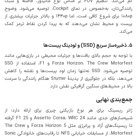
کم می‌کند. تنظیم FOV بر اساس نوع مانیتور، فاصله و سبک
رانندگی‌تان، به‌خصوص در نمای Cockpit، توصیه می‌شود. وضوح
۱۰۸۰p برای شروع کافی است، اما ۱۴۴۰p و بالاتر جزئیات بیشتری از
پیست و محیط نشان می‌دهند که به پیدا کردن نقاط ترمز کمک
می‌کند.
۵. ذخیره‌ساز سریع (SSD) و لودینگ پیست‌ها
با توجه به حجم بالای بافت‌ها و جزئیات محیطی در بازی‌هایی مانند
Forza Horizon، The Crew Motorfest و F1، استفاده از SSD
توصیه می‌شود. SSD نه‌تنها زمان لود پیست‌ها و نقشه را کاهش
می‌دهد، بلکه در جلوگیری از پدیدۀ Stutter هنگام رانندگی با سرعت
بالا در محیط‌های سنگین گرافیکی نقش دارد.
جمع‌بندی نهایی
ژانر ریسینگ برای هر نوع بازیکنی چیزی برای ارائه دارد؛ از
شبیه‌سازهای جدی مانند Assetto Corsa، WRC 24 و F1 25 گرفته
تا ریسینگ‌های آزاد و پرانرژی مثل Forza Horizon 5 و The Crew
Motorfest، از مسابقات خیابانی NFS تا رقابت‌های خانوادگی Sonic