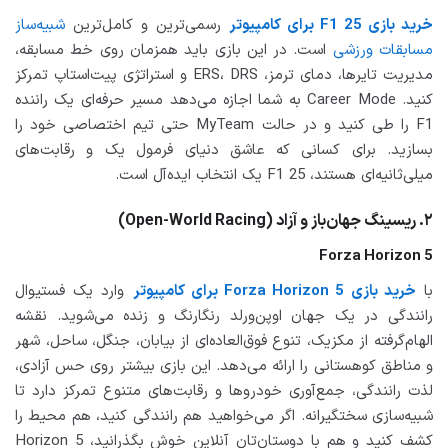
خرید بازی F1 25 برای کامپیوتر
رسمی‌ترین و کامل‌ترین
شبیه‌ساز
مسابقات ورزشی
است. در این بازی باید همزمان روی خط مسابقه،
مدیریت تایرها، دمای ترمز، ERS، DRS و استراتژی پیت‌استاپ تمرکز
کنید. Career Mode به شما اجازه می‌دهد مسیر حرفه‌ای یک راننده
F1 را طی کنید و در حالت MyTeam حتی تیم اختصاصی خود را
بسازید. برای کسانی که عاشق دنیای فرمول یک و رقابت‌های
میلی‌ثانیه‌ای هستند، F1 25 یک انتخاب ایده‌آل است.
۲. ریسینگ جهان‌باز و آزاد (Open-World Racing)
Forza Horizon 5
با
خرید بازی Forza Horizon 5 برای کامپیوتر
وارد یک فستیوال
رانندگی در یک جهان اوپن‌ورلد رنگارنگ و زنده می‌شوید. نقشه
الهام‌گرفته از مکزیک، تنوع فوق‌العاده‌ای از بیابان، جنگل، ساحل، شهر
و مناطق کوهستانی را ارائه می‌دهد. این بازی بیشتر روی حس آزادی،
لذت رانندگی، جمع‌آوری خودروها و رقابت‌های متنوع تمرکز دارد تا
شبیه‌سازی سختگیرانه. اگر می‌خواهید هم رانندگی کنید، هم محیط را
کشف کنید و هم با دوستان‌تان آنلاین خوش بگذرانید، Horizon 5