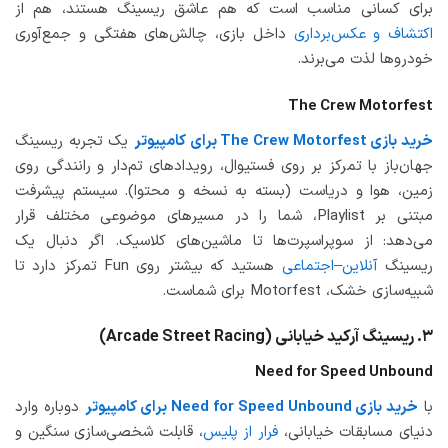
برای کسانی مناسب است که هم عاشق ریسینگ هستند، هم از
اکتشاف و عکس‌برداری
داخل بازی، چالش‌های هفتگی و جمع‌آوری
خودروها لذت می‌برند.
The Crew Motorfest
خرید بازی The Crew Motorfest برای کامپیوتر
یک تجربه ریسینگ
جهان‌باز با تمرکز بر روی فستیوال، رویدادهای تم‌دار و رانندگی روی
زمین، هوا و دریاست (بسته به نسخه و محتوا). سیستم پیشرفت
مبتنی بر Playlist، شما را در مسیرهای موضوعی مختلف قرار
می‌دهد: از سوپراسپرت‌ها تا ماشین‌های کلاسیک. اگر دنبال یک
ریسینگ
آنلاین–اجتماعی
هستید که بیشتر روی Fun تمرکز دارد تا
شبیه‌سازی خشک، Motorfest برای شماست.
۳. ریسینگ آرکید خیابانی (Arcade Street Racing)
Need for Speed Unbound
با
خرید بازی Need for Speed Unbound برای کامپیوتر
دوباره وارد
دنیای مسابقات خیابانی،
فرار از پلیس
، قابلت شخصی‌سازی سنگین و