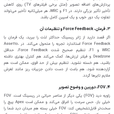
پردازش‌های اضافه تصویر (مثل برخی فیلترهای TV) روی کاهش
تأخیر تأثیر بزرگی دارند. در F1 و WRC، هر میلی‌ثانیه تأخیر می‌تواند
تفاوت یک دور خوب و یک اسپین کامل باشد.
۳. فرمان، Force Feedback و تنظیمات آن
اگر قصد دارید از ژانر ریسینگ حداکثر لذت را ببرید، یک فرمان با
Force Feedback استاندارد تجربه را متحول می‌کند. در Assetto،
WRC و F1، تنظیم صحیح شدت Force Feedback، حداقل
Deadzone و فیلتر لرزش‌ها، کمک می‌کند هم کنترل بهتری داشته
باشید، هم خسته نشوید. تنظیم بیش از حد قوی، ممکن است هم
آزاردهنده شود، هم باعث از دست دادن جزییات ریز مانند لغزش
ملایم تایرها گردد.
۴. FOV، دوربین و وضوح تصویر
زاویه دید (FOV) یکی دیگر از عناصر حیاتی در ریسینگ است. FOV
خیلی باز، حس سرعت را اغراق می‌کند و ممکن است Apex پیچ را
سخت‌تر قابل‌تشخیص کند؛ FOV خیلی بسته هم میدان دید شما را