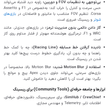
بی‌توجهی به تنظیمات FOV و دوربین:
زاویه دید اشتباه می‌تواند
حس سرعت و کنترل را خراب کند؛ به‌خصوص در F1 و Assetto
Corsa. تنظیم FOV متناسب با مانیتور و فاصله‌تان در
بازی‌های
شوتر
و ریسینگ ضروری است.
گاز دادن دائمی بدون مدیریت ترمز:
در بازی‌های جدی‌تر، مانند
WRC و F1، ترمزگیری هوشمندانه مهم‌تر از فشار مداوم روی گاز
است.
نادیده گرفتن خط مسابقه (Racing Line):
چه با کمک خط
راهنما و چه بدون آن، یادگیری خطوط درست پیچ‌ها کلید بهتر
شدن در ریسینگ است.
استفاده از Motion Blur شدید:
Motion Blur بالا، مخصوصاً در
بازی‌های سرعتی، می‌تواند جلوی دیدن Apex پیچ و موانع را
بگیرد؛ بهتر است آن را کاهش دهید یا خاموش کنید.
ابزارها و جامعه حرفه‌ای (Community Tools) برای ریسینگ
SimHub / CrewChief:
برای سیم‌ریسینگ، داشبوردهای حرفه‌ای،
اطلاعات تایر، Telemetry و مهندس مجازی.