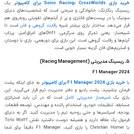
خرید بازی Sonic Racing: CrossWorlds برای کامپیوتر
یک
ریسینگ رنگارنگ، خانوادگی و سرعتی است که شخصیت‌های دنیای
سونیک را در پیست‌های فانتزی و پر از آیتم‌های تقویتی روبه‌روی هم
قرار می‌دهد. ساختار بازی بیشتر شبیه
رقابت گروهی و فان
است تا
شبیه‌ساز؛ یعنی تمرکز روی سرگرمی، Driftهای اغراق‌آمیز، پرتاب
آیتم‌ها و رقابت گروهی است. این بازی برای دورهمی، بازی با دوستان
و استریم‌های فان گزینه بسیار خوبی است.
۵. ریسینگ مدیریتی (Racing Management)
F1 Manager 2024
با
خرید بازی F1 Manager 2024 برای کامپیوتر
به جای اینکه پشت
فرمان بنشینید، پشت رادیو و دفتر مدیریت تیم قرار می‌گیرید. این
بازی یک
شبیه‌ساز مدیریتی کامل
است که در آن باید استراتژی
مسابقه، تنظیمات خودرو، استخدام راننده و مهندس، توسعه قطعات،
بودجه، اسپانسرها و حتی روحیه تیم را مدیریت کنید. اگر به دنیای
فرمول یک علاقه دارید و همیشه دوست داشتید نقش Toto Wolff
یا Christian Horner را بازی کنید، F1 Manager دقیقاً برای شما