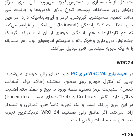
متعادل از شبیه‌سازی و دسترس‌پذیری می‌روید. این سری تمرکز
ویژه‌ای روی مسابقات پیست، تنوع بالای خودروها و جزئیات فنی
مانند تنظیم ساسپنشن، گیربکس، ترمز و آیرودینامیک دارد. در عین
حال، تنظیمات کمک‌رانندگی (Assistها) این امکان را فراهم می‌کند
که هم تازه‌کارها و هم رانندگان حرفه‌ای از آن لذت ببرند. گرافیک
چشم‌نواز، نورپردازی واقع‌گرایانه و سیستم آب‌وهوای پویا، هر مسابقه
را به یک تجربه سینمایی–فنی تبدیل می‌کند.
WRC 24
در
خرید بازی WRC 24 برای PC
وارد دنیای رالی حرفه‌ای می‌شوید؛
جایی که کنترل خودرو روی سطوح مختلف (خاک، برف، آسفالت
خیس)، مدیریت ترمز دستی، نقطه ورود به پیچ و حفظ ریتم اهمیت
حیاتی دارد. نقش Co-Driver و یادداشت‌های مسیر (Pacenotes)
در این بازی پررنگ است و یک تجربه کاملاً فنی، تمرکزی و تنبیه‌گر
ارائه می‌کند. اگر عاشق رالی هستید، WRC 24 نزدیک‌ترین تجربه
دیجیتال به مسابقات واقعی است.
F1 25