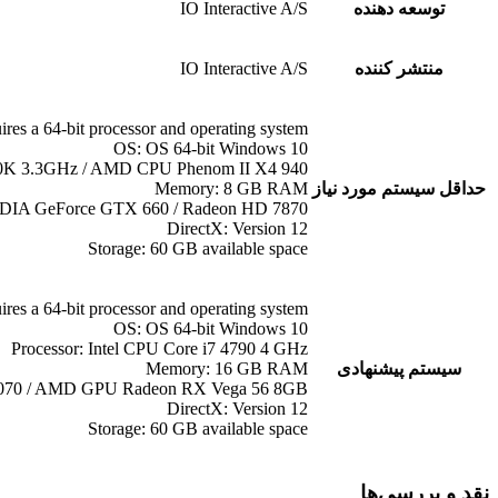
توسعه دهنده
IO Interactive A/S
منتشر کننده
IO Interactive A/S
ires a 64-bit processor and operating system
OS: OS 64-bit Windows 10
2500K 3.3GHz / AMD CPU Phenom II X4 940
حداقل سیستم مورد نیاز
Memory: 8 GB RAM
IDIA GeForce GTX 660 / Radeon HD 7870
DirectX: Version 12
Storage: 60 GB available space
ires a 64-bit processor and operating system
OS: OS 64-bit Windows 10
Processor: Intel CPU Core i7 4790 4 GHz
سیستم پیشنهادی
Memory: 16 GB RAM
1070 / AMD GPU Radeon RX Vega 56 8GB
DirectX: Version 12
Storage: 60 GB available space
نقد و بررسی‌ها