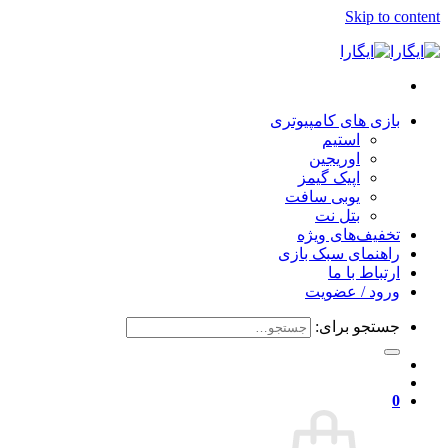
Skip to content
بازی های کامپیوتری
استیم
اوریجین
اپیک گیمز
یوبی سافت
بتل نت
تخفیف‌های ویژه
راهنمای سبک بازی
ارتباط با ما
ورود / عضویت
جستجو برای:
0