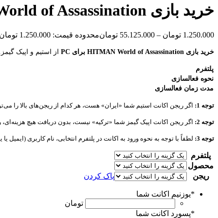
خرید بازی HITMAN World of Assassination برای PC
1.250.000
تومان
–
55.125.000
تومان
محدوده قیمت: 1.250.000 تومان تا 55.125.000 تومان
خرید بازی HITMAN World of Assassination برای PC
از استیم و اپیک گیمز.
پلتفرم
نحوه فعالسازی
مدت زمان فعالسازی
توجه 1:
اگر ریجن اکانت استیم شما «ایران» هست، هر کدام از ریجن‌های بالا را می‌توا
توجه 2:
اگر ریجن اکانت اپیک گیمز شما «ترکیه» نیست، بدون دریافت هیچ هزینه‌ای، ری
توجه 3:
لطفاً با توجه به نحوه ورود به اکانت در پلتفرم انتخابی، نام کاربری (ایمیل یا
پلتفرم
محصول
ریجن
پاک کردن
*
یوزنیم اکانت شما
تومان
*
پسورد اکانت شما