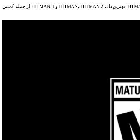
، خواهید دید که با این بازی وارد دنیای قاتل نهایی می‌شوید. HITMAN World of Assassination بهترین‌های HITMAN، HITMAN 2 و HITMAN 3 از جمله کمپین