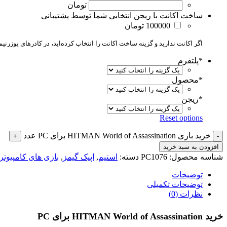
تومان
ساخت اکانت با ریجن انتخابی شما توسط پشتیبانی
100000 تومان
اگر اکانت ندارید و گزینه ساخت اکانت را انتخاب کرده‌اید، در کادرهای یوزرنیم و پسورد عدد
*
پلتفرم
*
محصول
*
ریجن
Reset options
خرید بازی HITMAN World of Assassination برای PC عدد
افزودن به سبد خرید
شناسه محصول:
PC1076
دسته:
استیم
,
اپیک گیمز
,
بازی های کامپیوتر
توضیحات
توضیحات تکمیلی
نظرات (0)
خرید HITMAN World of Assassination برای PC