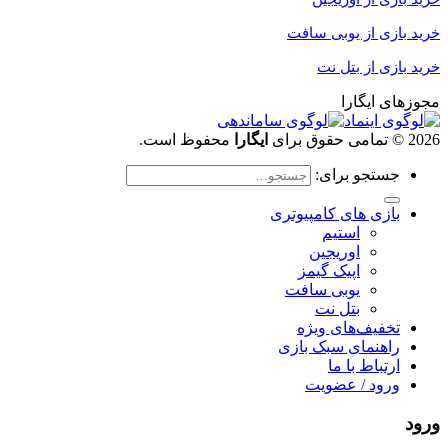
خرید بازی
از یوبی سافت
خرید بازی از بتل نت
مجوزهای ایگارا
2026 © تمامی حقوق برای
ایگارا
محفوظ است.
جستجو برای:
بازی های کامپیوتری
استیم
اوریجین
اپیک گیمز
یوبی سافت
بتل نت
تخفیف‌های ویژه
راهنمای سبک بازی
ارتباط با ما
ورود / عضویت
ورود