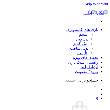
Skip to content
بازی های کامپیوتری
استیم
اوریجین
اپیک گیمز
یوبی سافت
بتل نت
تخفیف‌های ویژه
راهنمای سبک بازی
ارتباط با ما
ورود / عضویت
جستجو برای:
0