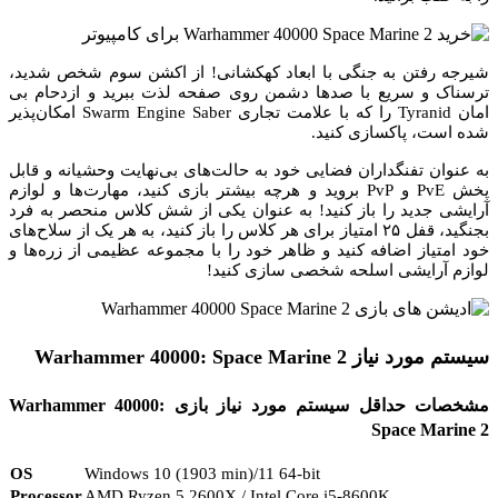
شیرجه رفتن به جنگی با ابعاد کهکشانی! از اکشن سوم شخص شدید،
ترسناک و سریع با صدها دشمن روی صفحه لذت ببرید و ازدحام بی
امان Tyranid را که با علامت تجاری Swarm Engine Saber امکان‌پذیر
شده است، پاکسازی کنید.
به عنوان تفنگداران فضایی خود به حالت‌های بی‌نهایت وحشیانه و قابل
پخش PvE و PvP بروید و هرچه بیشتر بازی کنید، مهارت‌ها و لوازم
آرایشی جدید را باز کنید! به عنوان یکی از شش کلاس منحصر به فرد
بجنگید، قفل ۲۵ امتیاز برای هر کلاس را باز کنید، به هر یک از سلاح‌های
خود امتیاز اضافه کنید و ظاهر خود را با مجموعه عظیمی از زره‌ها و
لوازم آرایشی اسلحه شخصی سازی کنید!
سیستم مورد نیاز Warhammer 40000: Space Marine 2
مشخصات حداقل سیستم مورد نیاز بازی Warhammer 40000:
Space Marine 2
OS
Windows 10 (1903 min)/11 64-bit
Processor
AMD Ryzen 5 2600X / Intel Core i5-8600K