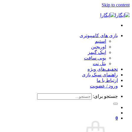
Skip to content
بازی های کامپیوتری
استیم
اوریجین
اپیک گیمز
یوبی سافت
بتل نت
تخفیف‌های ویژه
راهنمای سبک بازی
ارتباط با ما
ورود / عضویت
جستجو برای:
0