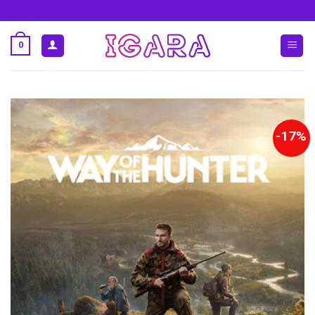
Ski
t
conten
0
17%-