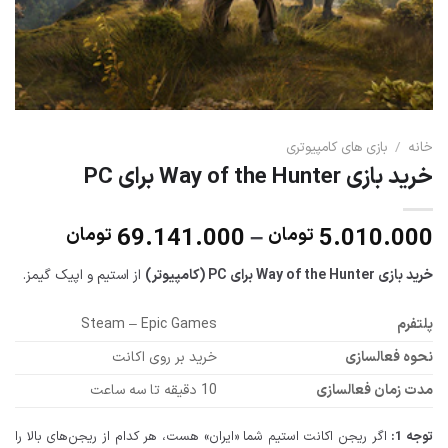
خانه
/
بازی های کامپیوتری
خرید بازی Way of the Hunter برای PC
محدوده
69.141.000
–
5.010.000
تومان
تومان
قیمت:
خرید بازی Way of the Hunter برا
ی PC (کامپیوتر)
از استیم و اپیک گیمز.
تا
پلتفرم
Steam – Epic Games
9.141.000
نحوه فعالسازی
خرید بر روی اکانت
مدت زمان فعالسازی
10 دقیقه تا سه ساعت
توجه 1:
اگر ریجن اکانت استیم شما «ایران» هست، هر کدام از ریجن‌های بالا را