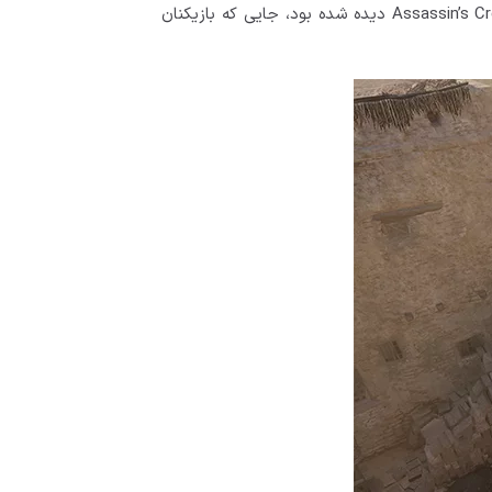
برای ماموریت‌های ترور، میراژ از طرح «جعبه سیاه» استفاده می‌کند که قبلاً در Assassin’s Creed Unity و Assassin’s Creed Syndicate دیده شده بود، جایی که بازیکنان