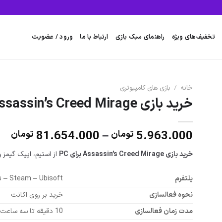
تخفیف‌های ویژه
راهنمای سبک بازی
ارتباط با ما
ورود / عضویت
خانه
/
بازی های کامپیوتری
خرید بازی Assassin’s Creed Mirage برای PC
مح
81.654.000
–
5.963.000
تومان
تومان
قی
خرید بازی Assassin’s Creed Mirage برای PC
از استیم، اپیک گیمز 
تا
پلتفرم
 – Steam – Ubisoft
000
نحوه فعالسازی
خرید بر روی اکانت
مدت زمان فعالسازی
10 دقیقه تا سه ساعت