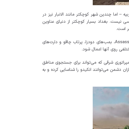
 – اما چندین شهر کوچکتر مانند الانبار نیز در
سی نیست. بغداد بسیار کوچکتر از دنیای عناوین
همانند قهرمانان قبلی Assassin، شخصیت اصلی، Basim، زرادخانه بزرگی از سلاح‌ها و ابزارها، از جمله Assassin Hidden Blade، بمب‌های دودزا، پرتاب چاقو و دارت‌های
ختلفی روی آنها اعمال شود.
طیر بین النهرین)، یک عقاب امپراتوری شرقی که می‌تواند برای جستجوی مناطق
هان پرندگان را در خود داشت، تیراندازان دشمن می‌توانند انکیدو را شناسایی کرده و به