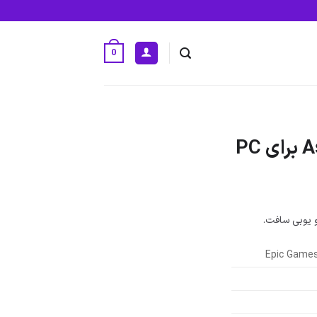
0
دوده
مت:
و یوبی سافت.
5.963.000 تومان
Epic Games
81.654. تومان