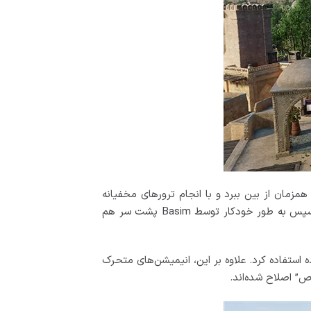
 دشمن را به طور همزمان از بین ببرد و با انجام ترورهای مخفیانه
شارژ شود. زمانی که این توانایی فعال شد، زمان متوقف می‌شود و بازیکن می‌تواند تا پنج دشمن را علامت گذاری کند که سپس به طور خودکار توسط Basim پشت سر هم
 استفاده کرد. علاوه بر این، انیمیشن‌های متحرک
ص” اصلاح شده‌اند.