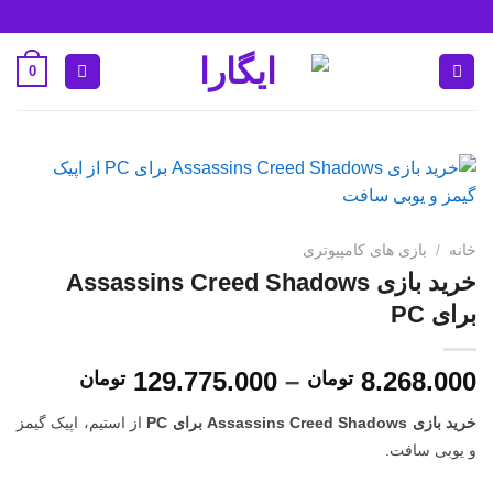
Ski
t
conten
0
خانه
/
بازی های کامپیوتری
خرید بازی Assassins Creed Shadows
برای PC
محدوده
129.775.000
–
8.268.000
تومان
تومان
قیمت:
خرید بازی Assassins Creed Shadows برای PC
از استیم، اپیک گیمز
و یوبی سافت.
تا
29.775.000