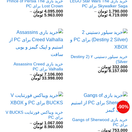
خرید بازی LEGO Star Wars The
خرید بازی Prince of Persia The
Skywalker Saga برای PC
Lost Crown برای PC
1.790.000
تومان
–
4.095.000
تومان
–
محدوده
محدوده
4.719.000
تومان
5.963.000
تومان
قیمت:
قیمت:
1.790.000 تومان
4.095.000 تومان
تا
تا
4.719.000 تومان
5.963.000 تومان
خرید سیلور دستینی ۲ (Destiny 2
Silver)
خرید بازی Assassins Creed
332.000
تومان
–
Valhalla برای PC
محدوده
8.157.000
تومان
قیمت:
7.106.000
تومان
–
محدوده
332.000 تومان
33.998.000
تومان
قیمت:
تا
7.106.000 تومان
8.157.000 تومان
تا
33.998.000 تومان
90%-
خرید ویباکس فورتنایت V BUCKS
برای PC
خرید بازی Gangs of Sherwood
1.067.000
تومان
–
برای PC
محدوده
8.960.000
تومان
753.000
تومان
–
قیمت: