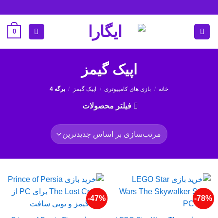
Ski
t
conten
0
اپیک گیمز
خانه
/
بازی های کامپیوتری
/
اپیک گیمز
/
برگه 4
فیلتر محصولات
47%-
78%-