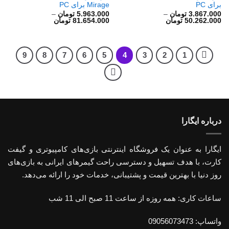
برای PC
Mirage برای PC
3.867.000
تومان
–
5.963.000
تومان
–
محدوده
محدوده
50.262.000
تومان
81.654.000
تومان
قیمت:
قیمت:
3.867.000 تومان
5.963.000 تومان
تا
تا
50.262.000 تومان
81.654.000 تومان
9
8
7
6
5
4
3
2
1
درباره ایگارا
ایگارا به عنوان یک فروشگاه اینترنتی بازی‌های کامپیوتری و گیفت
کارت، با هدف تسهیل و دسترسی راحت گیمرهای ایرانی به بازی‌های
روز دنیا با بهترین قیمت و پشتیبانی، خدمات خود را ارائه می‌دهد.
ساعات کاری: همه روزه از ساعت 11 صبح الی 11 شب
واتساپ: 09056073473