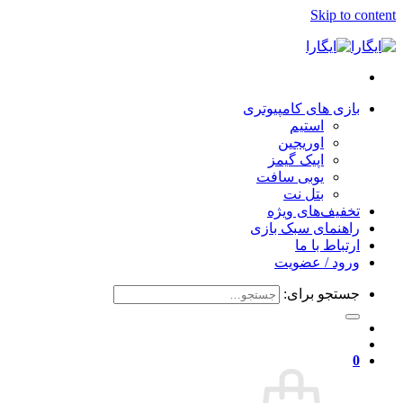
Skip to content
بازی های کامپیوتری
استیم
اوریجین
اپیک گیمز
یوبی سافت
بتل نت
تخفیف‌های ویژه
راهنمای سبک بازی
ارتباط با ما
ورود / عضویت
جستجو برای:
0