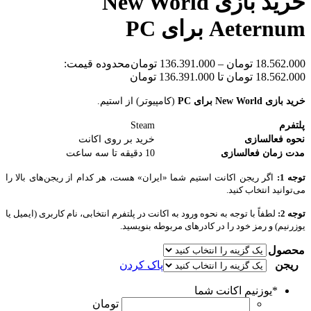
خرید بازی New World
Aeternum برای PC
18.562.000
تومان
–
136.391.000
تومان
محدوده قیمت:
18.562.000 تومان تا 136.391.000 تومان
خرید بازی New World برای PC
(کامپیوتر) از استیم.
پلتفرم
Steam
نحوه فعالسازی
خرید بر روی اکانت
مدت زمان فعالسازی
10 دقیقه تا سه ساعت
توجه 1:
اگر ریجن اکانت استیم شما «ایران» هست، هر کدام از ریجن‌های بالا را
می‌توانید انتخاب کنید.
توجه 2:
لطفاً با توجه به نحوه ورود به اکانت در پلتفرم انتخابی، نام کاربری (ایمیل یا
یوزرنیم) و رمز خود را در کادرهای مربوطه بنویسید.
محصول
ریجن
پاک کردن
*
یوزنیم اکانت شما
تومان