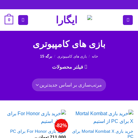
Ski
t
conten
0
بازی های کامپیوتری
خانه
/
بازی های کامپیوتری
/
برگه 15
فیلتر محصولات
82%-
خرید بازی Mortal Kombat X برای
خرید بازی For Honor برای PC
PC
711.000
تومان
–