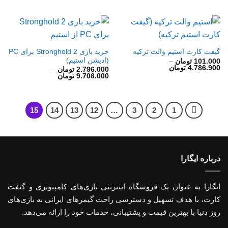
2.796.000 تومان
تا
9.706.000 تومان
خرید بازی Stronghold 2 برای PC
گیفت کارت استیم والت ترکیه
(ادیشن استیم)
101.000
تومان
–
محدوده
4.786.900
تومان
2.796.000
تومان
–
قیمت:
محدوده
9.706.000
تومان
101.000 تومان
قیمت:
تا
2.796.000 تومان
4.786.900 تومان
تا
9.706.000 تومان
15
14
13
12
…
3
2
1
درباره ایگارا
ایگارا به عنوان یک فروشگاه اینترنتی بازی‌های کامپیوتری و گیفت
کارت، با هدف تسهیل و دسترسی راحت گیمرهای ایرانی به بازی‌های
روز دنیا با بهترین قیمت و پشتیبانی، خدمات خود را ارائه می‌دهد.