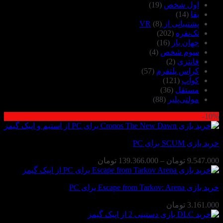
اول شخص
(19)
بقا
(14)
پشتیبانی از VR
(8)
تک‌نفره
(202)
جهان باز
(16)
سوم شخص
(4)
فانتزی
(2)
کراس پلتفرم
(57)
کوآپ
(121)
مستقل
(36)
مولتی‌پلیر
(88)
10%-
خرید بازی SCUM برای PC
محدوده
9.547.000
تومان
–
139.366.000
تومان
قیمت:
9.547.000 تومان
خرید بازی Escape from Tarkov: Arena برای PC
تا
139.366.000 تومان
3.161.000
تومان