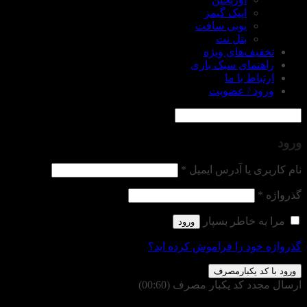
اپیک گیمز
یوبی سافت
بتل نت
تخفیف‌های ویژه
راهنمای سبک بازی
ارتباط با ما
ورود / عضویت
ورود
الزامی
نام کاربری یا آدرس ایمیل
*
الزامی
گذرواژه
*
مرا به خاطر بسپار
ورود
گذرواژه خود را فراموش کرده اید؟
ورود با کد یکبارمصرف
ارسال مجدد کد یکبار مصرف
(00:
60
)