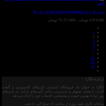
تا
234.398.000 تومان
خرید بازی Clair Obscur Expedition 33 برای PC
محدوده
3.974.000
تومان
–
75.371.000
تومان
قیمت:
3.974.000 تومان
1
تا
2
75.371.000 تومان
3
4
5
…
13
14
15
درباره ایگارا
ایگارا به عنوان یک فروشگاه اینترنتی بازی‌های کامپیوتری و گیفت
کارت، با هدف تسهیل و دسترسی راحت گیمرهای ایرانی به بازی‌های
روز دنیا با بهترین قیمت و پشتیبانی، خدمات خود را ارائه می‌دهد.
ساعات کاری: همه روزه از ساعت 11 صبح الی 11 شب