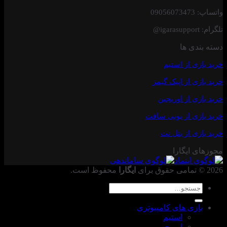
واتساپ: 09056073473
تلگرام: igarasupport@
دسته بندی ها
خرید بازی از استیم
خرید
بازی از اپیک گیمز
خرید بازی از اوریجین
خرید بازی
از یوبی سافت
خرید بازی از بتل نت
مجوزهای ایگارا
2026 © تمامی حقوق برای
ایگارا
محفوظ است.
جستجو
برای:
بازی های کامپیوتری
استیم
اوریجین