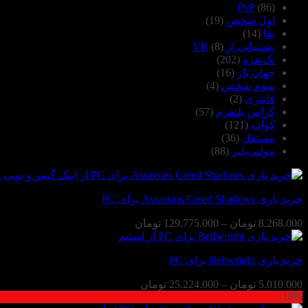
PvP
(86)
اول شخص
(19)
بقا
(14)
پشتیبانی از VR
(8)
تک‌نفره
(202)
جهان باز
(16)
سوم شخص
(4)
فانتزی
(2)
کراس پلتفرم
(57)
کوآپ
(121)
مستقل
(36)
مولتی‌پلیر
(88)
خرید بازی Assassins Creed Shadows برای PC
محدوده
8.268.000
تومان
–
129.775.000
تومان
قیمت:
8.268.000 تومان
خرید بازی Bellwright برای PC
تا
129.775.000 تومان
محدوده
5.010.000
تومان
–
25.224.000
تومان
10%-
قیمت: