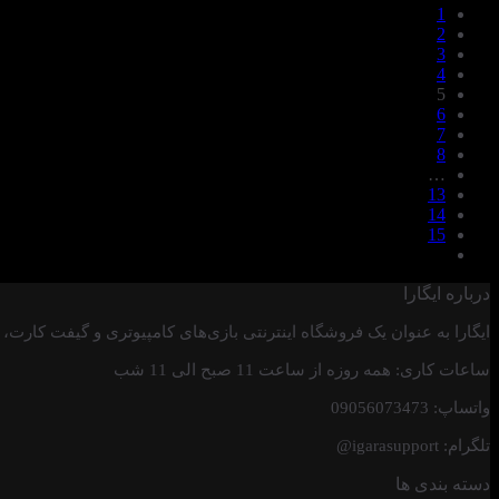
1
تا
2
4.719.000 تومان
3
4
5
6
7
8
…
13
14
15
درباره ایگارا
ایگارا به عنوان یک فروشگاه اینترنتی بازی‌های کامپیوتری و گیفت کارت،
ساعات کاری: همه روزه از ساعت 11 صبح الی 11 شب
واتساپ: 09056073473
تلگرام: igarasupport@
دسته بندی ها